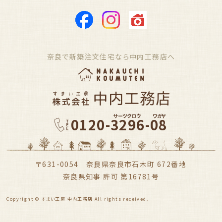
奈良で新築注文住宅なら中内工務店へ
サーツクロウ
ワガヤ
0120-3296-08
〒631-0054 奈良県奈良市石木町 672番地
奈良県知事 許可 第16781号
Copyright © すまい工房 中内工務店 All rights received.