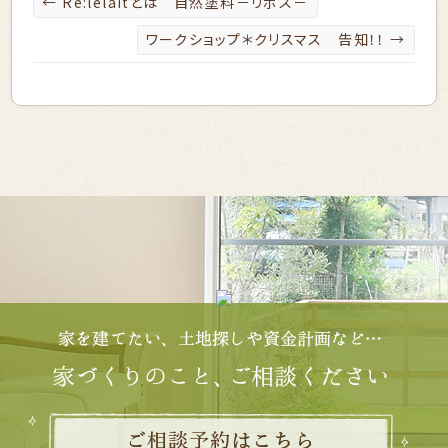
←
Re:lelaitとは 自然塗料－リボス－
ワークショップ＊クリスマス 告知！！
→