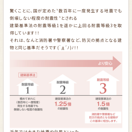
驚くことに、国が定めた〝数百年に一度発生する地震でも
倒壊しない程度の耐震性〝とされる
建築基準法の耐震等級1を遥かに上回る耐震等級3を取
得しています！！
それは、なんと消防署や警察署など、防災の拠点となる建
物と同じ基準だそうです(｀д´ﾉ)ﾉ！！
近年では大きな地震や台風といった