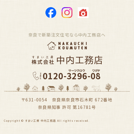
奈良で新築注文住宅なら中内工務店へ
サーツクロウ
ワガヤ
0120-3296-08
〒631-0054 奈良県奈良市石木町 672番地
奈良県知事 許可 第16781号
Copyright © すまい工房 中内工務店 All rights received.