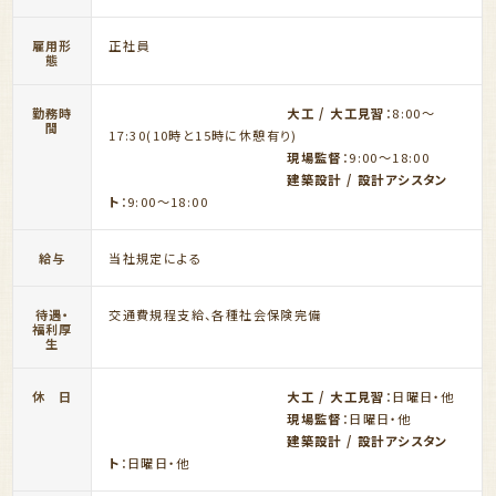
雇用形
正社員
態
勤務時
大工 / 大工見習
：8:00～
間
17:30(10時と15時に休憩有り)
現場監督
：9:00～18:00
建築設計 / 設計アシスタン
ト
：9:00～18:00
給与
当社規定による
待遇・
交通費規程支給、各種社会保険完備
福利厚
生
休 日
大工 / 大工見習
：日曜日・他
現場監督
：日曜日・他
建築設計 / 設計アシスタン
ト
：日曜日・他