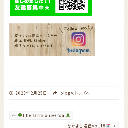
2020年2月25日
blog
のトップへ
←
The farm universal
なかよし通信vol.18
→