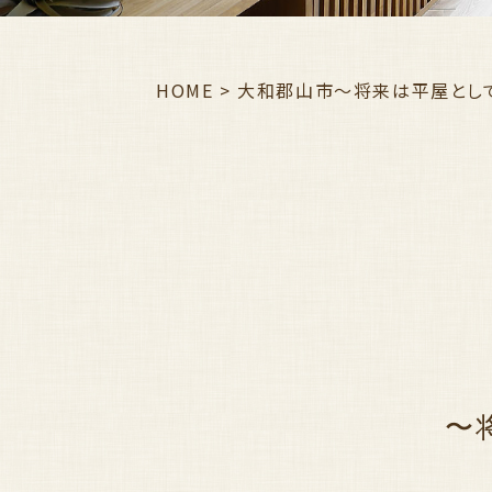
HOME
>
大和郡山市〜将来は平屋として
〜