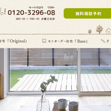
無料相談予約
inal」
提案型住宅
セミオーダー住宅Base
リフォー
建て替え
部分リフ
まるごと