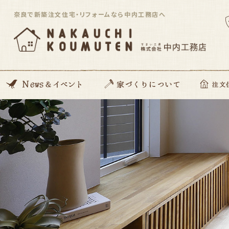
奈良で新築注文住宅・リフォームなら中内工務店へ
News
開催イベント
Blog
住んでる住まい見学会
家づくりの想い
動画コンテンツ
私たちがつくる家
家づくりの流れ
ZEH住宅
SDGsへの取り組み
資金のこと
安心サポート
注文住宅「Orig
平屋住宅