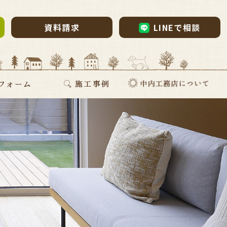
資料請求
LINEで相談
ム・リノベーション
・リノベ
ォーム
断熱リフォーム
新築施工事例
リフォーム施工事例
お家づくりインタビュー
会社案内
採用情報