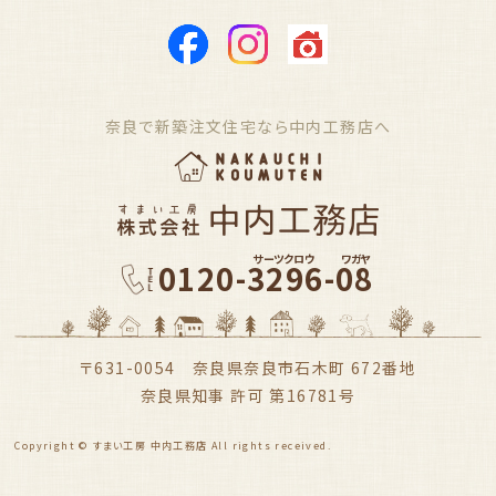
奈良で新築注文住宅なら中内工務店へ
サーツクロウ
ワガヤ
0120-3296-08
〒631-0054 奈良県奈良市石木町 672番地
奈良県知事 許可 第16781号
Copyright © すまい工房 中内工務店 All rights received.