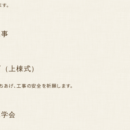
ます。
工事
げ（上棟式）
ちあげ、工事の安全を祈願します。
見学会