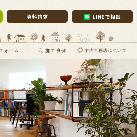
資料請求
LINEで相談
ム・リノベーション
・リノベ
ォーム
断熱リフォーム
新築施工事例
リフォーム施工事例
お家づくりインタビュー
会社案内
採用情報