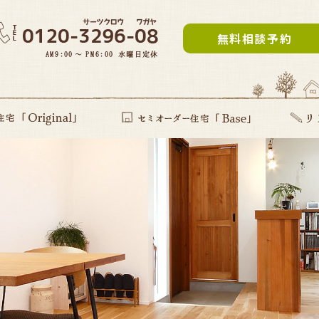
無料相談予約
inal」
提案型住宅
セミオーダー住宅Base
リフォー
建て替え
部分リフ
まるごと