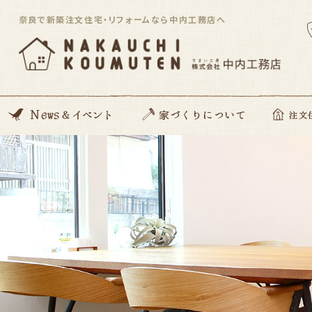
奈良で新築注文住宅・リフォームなら中内工務店へ
News
開催イベント
Blog
住んでる住まい見学会
家づくりの想い
動画コンテンツ
私たちがつくる家
家づくりの流れ
ZEH住宅
SDGsへの取り組み
資金のこと
安心サポート
注文住宅「Orig
平屋住宅