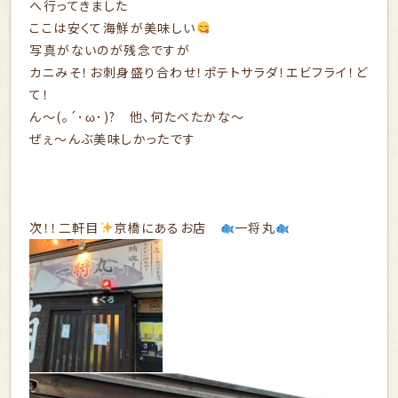
へ行ってきました
ここは安くて海鮮が美味しい
写真がないのが残念ですが
カニみそ！お刺身盛り合わせ！ポテトサラダ！エビフライ！ど
て！
ん～(。´･ω･)? 他、何たべたかな～
ぜぇ～んぶ美味しかったです
次！！二軒目
京橋にあるお店
一将丸