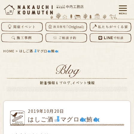
HOME
>
はしご酒
マグロ
鮪
2019年10月20日
はしご酒
マグロ
鮪