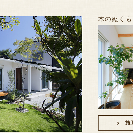
木のぬくも
施工