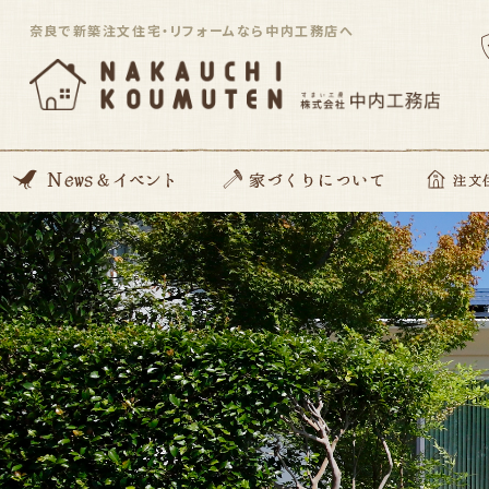
奈良で新築注文住宅・リフォームなら中内工務店へ
News
開催イベント
Blog
住んでる住まい見学会
家づくりの想い
動画コンテンツ
私たちがつくる家
家づくりの流れ
ZEH住宅
SDGsへの取り組み
資金のこと
安心サポート
注文住宅「Orig
平屋住宅