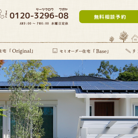
無料相談予約
inal」
提案型住宅
セミオーダー住宅Base
リフォー
建て替え
部分リフ
まるごと