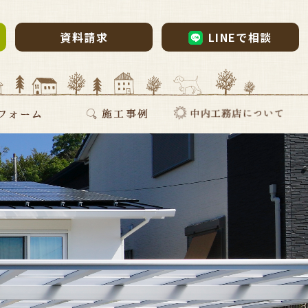
資料請求
LINEで相談
ム・リノベーション
・リノベ
ォーム
断熱リフォーム
新築施工事例
リフォーム施工事例
お家づくりインタビュー
会社案内
採用情報