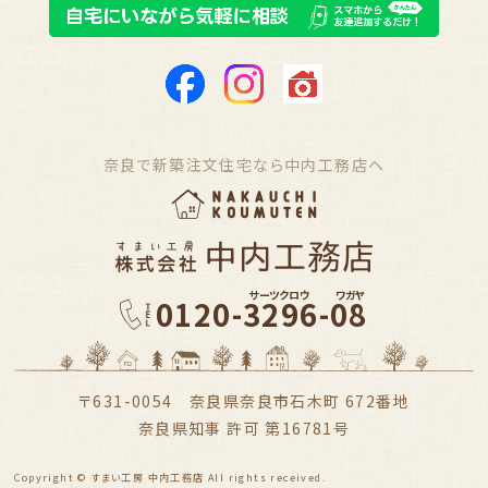
奈良で新築注文住宅なら中内工務店へ
サーツクロウ
ワガヤ
0120-3296-08
〒631-0054 奈良県奈良市石木町 672番地
奈良県知事 許可 第16781号
Copyright © すまい工房 中内工務店 All rights received.