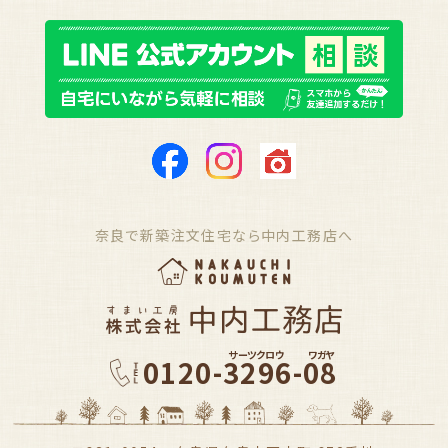
奈良で新築注文住宅なら中内工務店へ
サーツクロウ
ワガヤ
0120-3296-08