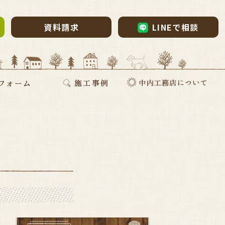
資料請求
LINEで相談
ム・リノベーション
・リノベ
ォーム
断熱リフォーム
新築施工事例
リフォーム施工事例
お家づくりインタビュー
会社案内
採用情報