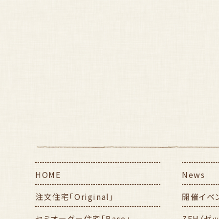
HOME
News
注文住宅「Original」
開催イベ
セミオーダー住宅「Base」
ZEH（ゼ