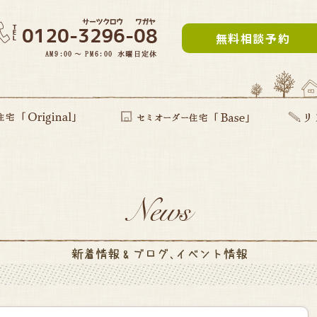
無料相談予約
inal」
提案型住宅
セミオーダー住宅Base
リフォー
建て替え
部分リフ
まるごと