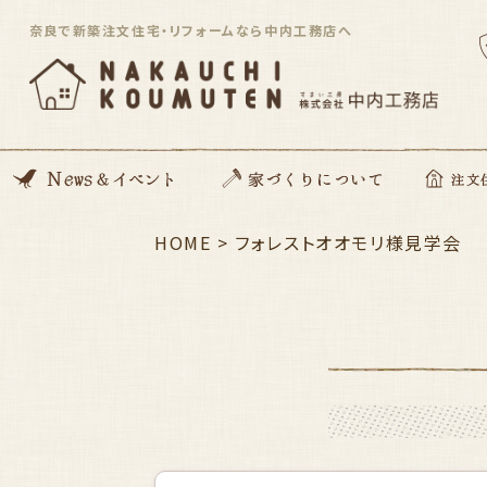
奈良で新築注文住宅・リフォームなら中内工務店へ
News
開催イベント
Blog
住んでる住まい見学会
HOME
>
家づくりの想い
動画コンテンツ
私たちがつくる家
家づくりの流れ
ZEH住宅
SDGsへの取り組み
資金のこと
安心サポート
フォレストオオモリ様見学会
注文住宅「Orig
平屋住宅