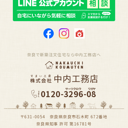
奈良で新築注文住宅なら中内工務店へ
サーツクロウ
ワガヤ
0120-3296-08
〒631-0054 奈良県奈良市石木町 672番地
奈良県知事 許可 第16781号