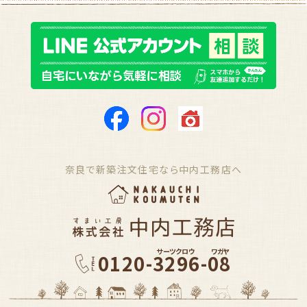
奈良で新築注文住宅なら中内工務店へ
サーツクロウ
ワガヤ
0120-3296-08