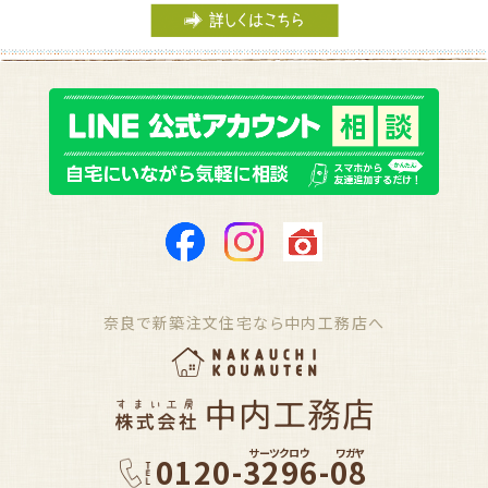
奈良で新築注文住宅なら中内工務店へ
サーツクロウ
ワガヤ
0120-3296-08