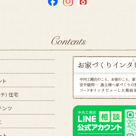
ント
ッチ）住宅
テンツ
と
ート