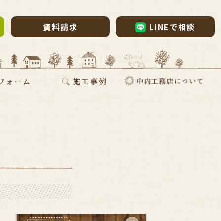
資料請求
LINEで相談
ム・リノベーション
・リノベ
ォーム
断熱リフォーム
新築施工事例
リフォーム施工事例
お家づくりインタビュー
会社案内
採用情報