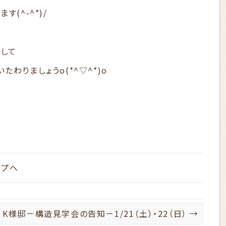
(^-^*)/
して
わりましょうo(*^▽^*)o
ップへ
K様邸－構造見学会の告知－1/21（土）・22（日）
→