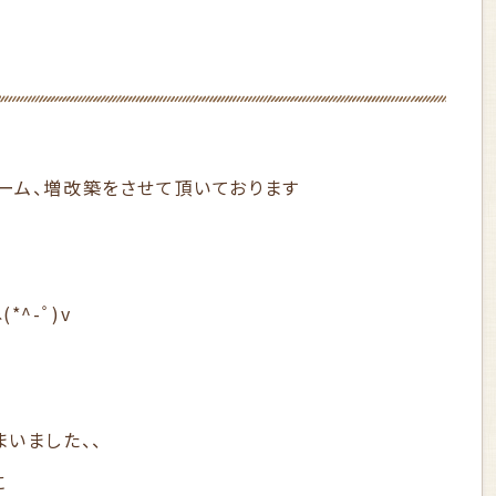
ーム、増改築をさせて頂いております
^-ﾟ)v
いました、、
に