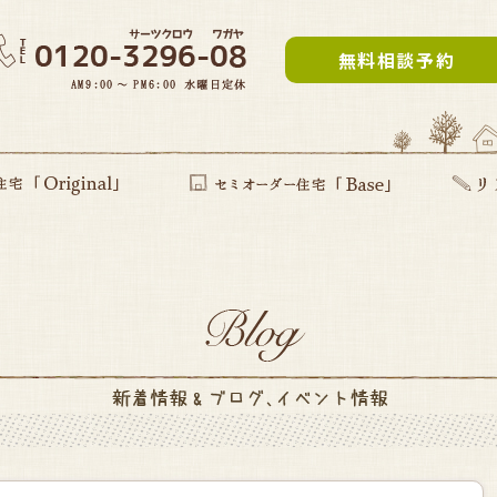
無料相談予約
inal」
提案型住宅
セミオーダー住宅Base
リフォー
建て替え
部分リフ
まるごと