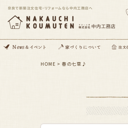
奈良で新築注文住宅・リフォームなら中内工務店へ
News
開催イベント
Blog
住んでる住まい見学会
HOME
>
家づくりの想い
動画コンテンツ
私たちがつくる家
家づくりの流れ
ZEH住宅
SDGsへの取り組み
資金のこと
安心サポート
春の七草♪
注文住宅「Orig
平屋住宅