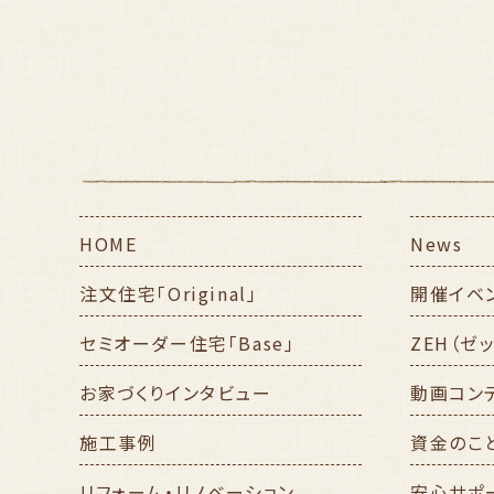
HOME
News
注文住宅「Original」
開催イベ
セミオーダー住宅「Base」
ZEH（ゼ
お家づくりインタビュー
動画コン
施工事例
資金のこ
リフォーム・リノベーション
安心サポ