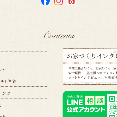
ント
ッチ）住宅
テンツ
と
ート