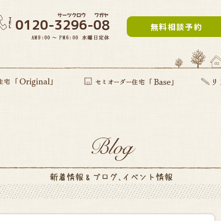
無料相談予約
inal」
提案型住宅
セミオーダー住宅Base
リフォー
建て替え
部分リフ
まるごと