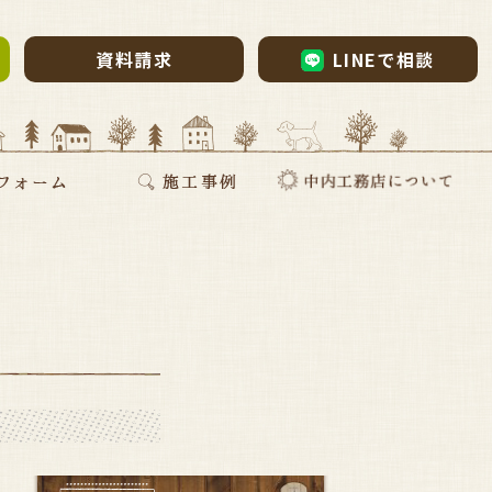
資料請求
LINEで相談
ム・リノベーション
・リノベ
ォーム
断熱リフォーム
新築施工事例
リフォーム施工事例
お家づくりインタビュー
会社案内
採用情報