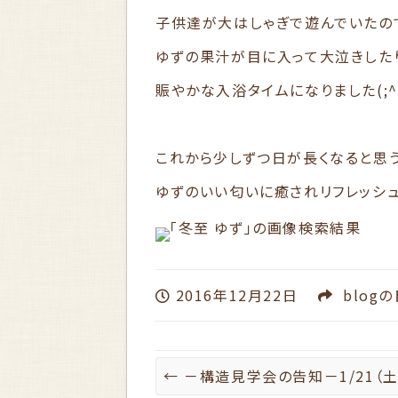
子供達が大はしゃぎで遊んでいたの
ゆずの果汁が目に入って大泣きした
賑やかな入浴タイムになりました(;^
これから少しずつ日が長くなると思うと
ゆずのいい匂いに癒されリフレッシ
2016年12月22日
blog
の
←
－構造見学会の告知－1/21（土）