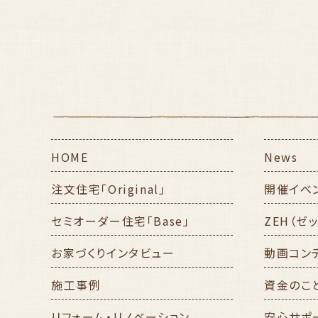
HOME
News
注文住宅「Original」
開催イベ
セミオーダー住宅「Base」
ZEH（ゼ
お家づくりインタビュー
動画コン
施工事例
資金のこ
リフォーム・リノベーション
安心サポ