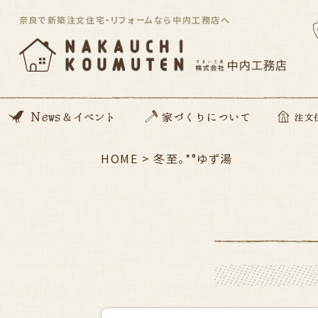
奈良で新築注文住宅・リフォームなら中内工務店へ
News
開催イベント
Blog
住んでる住まい見学会
HOME
>
家づくりの想い
動画コンテンツ
私たちがつくる家
家づくりの流れ
ZEH住宅
SDGsへの取り組み
資金のこと
安心サポート
冬至。*°ゆず湯
注文住宅「Orig
平屋住宅