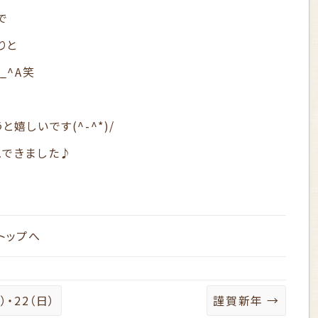
で
りと
_^A笑
嬉しいです(^-^*)/
ュできました♪
トップへ
・22（日）
謹賀新年
→