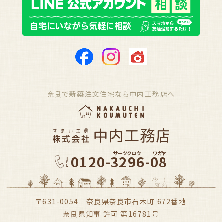
奈良で新築注文住宅なら中内工務店へ
サーツクロウ
ワガヤ
0120-3296-08
〒631-0054 奈良県奈良市石木町 672番地
奈良県知事 許可 第16781号