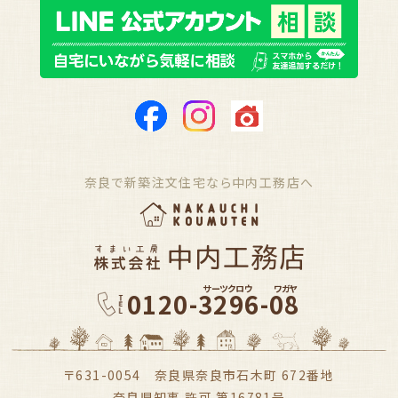
奈良で新築注文住宅なら中内工務店へ
サーツクロウ
ワガヤ
0120-3296-08
〒631-0054 奈良県奈良市石木町 672番地
奈良県知事 許可 第16781号