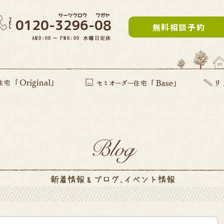
無料相談予約
inal」
提案型住宅
セミオーダー住宅Base
リフォー
建て替え
部分リフ
まるごと