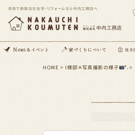
奈良で新築注文住宅・リフォームなら中内工務店へ
News
開催イベント
Blog
住んでる住まい見学会
HOME
>
家づくりの想い
動画コンテンツ
私たちがつくる家
家づくりの流れ
ZEH住宅
SDGsへの取り組み
資金のこと
安心サポート
I様邸＊写真撮影の様子
注文住宅「Orig
平屋住宅
°˖✧