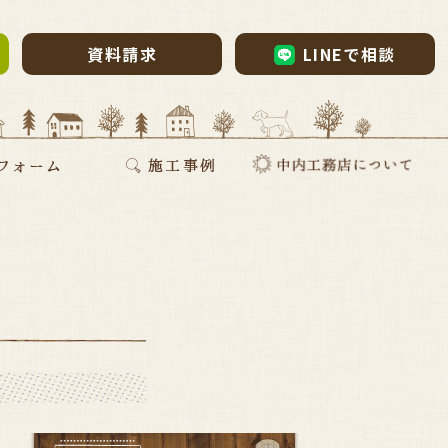
資料請求
LINEで相談
ム・リノベーション
・リノベ
ォーム
断熱リフォーム
新築施工事例
リフォーム施工事例
お家づくりインタビュー
会社案内
採用情報