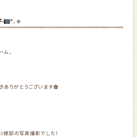
子
°˖✧
ーム、
♪
きありがとうございます✿
I様邸の写真撮影でした！