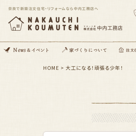
奈良で新築注文住宅・リフォームなら中内工務店へ
News
開催イベント
Blog
住んでる住まい見学会
HOME
>
家づくりの想い
動画コンテンツ
私たちがつくる家
家づくりの流れ
ZEH住宅
SDGsへの取り組み
資金のこと
安心サポート
大工になる！頑張る少年！
注文住宅「Orig
平屋住宅