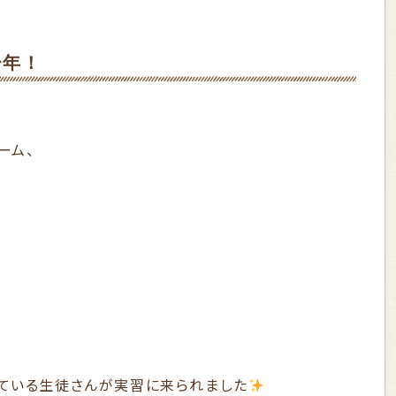
少年！
ーム、
ている生徒さんが実習に来られました