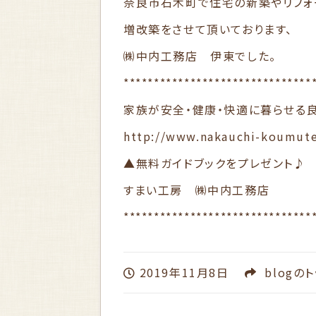
奈良市石木町で住宅の新築やリフォ
増改築をさせて頂いております、
㈱中内工務店 伊東でした。
*******************************
家族が安全・健康・快適に暮らせる
http://www.nakauchi-koumut
▲無料ガイドブックをプレゼント♪
すまい工房 ㈱中内工務店
*******************************
2019年11月8日
blog
のト