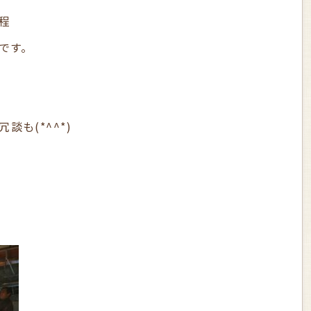
程
です。
談も(*^^*)