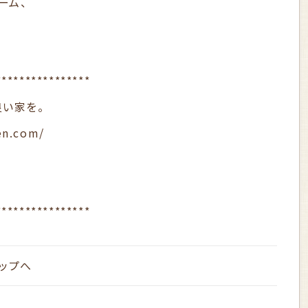
ーム、
****************
良い家を。
en.com/
****************
ップへ