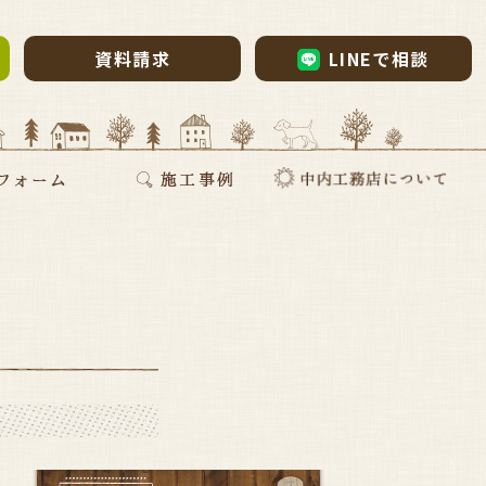
資料請求
LINEで相談
ム・リノベーション
・リノベ
ォーム
断熱リフォーム
新築施工事例
リフォーム施工事例
お家づくりインタビュー
会社案内
採用情報