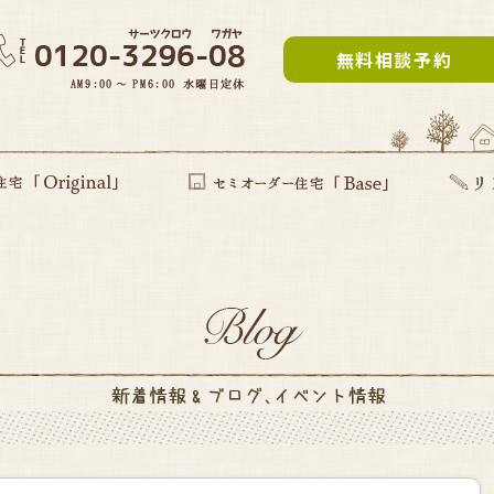
無料相談予約
inal」
提案型住宅
セミオーダー住宅Base
リフォー
建て替え
部分リフ
まるごと