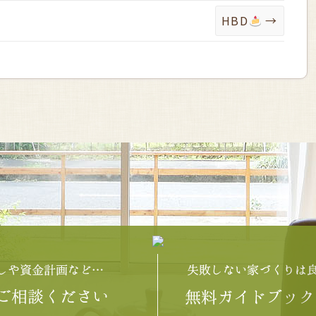
HBD
→