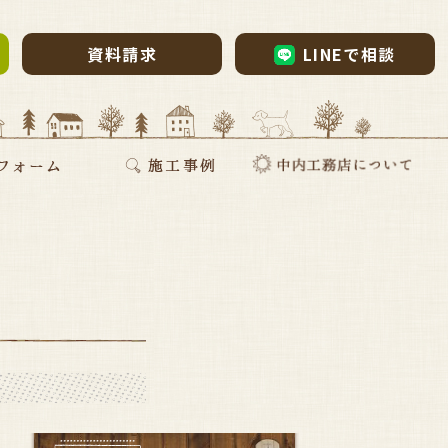
資料請求
LINEで相談
ム・リノベーション
・リノベ
ォーム
断熱リフォーム
新築施工事例
リフォーム施工事例
お家づくりインタビュー
会社案内
採用情報