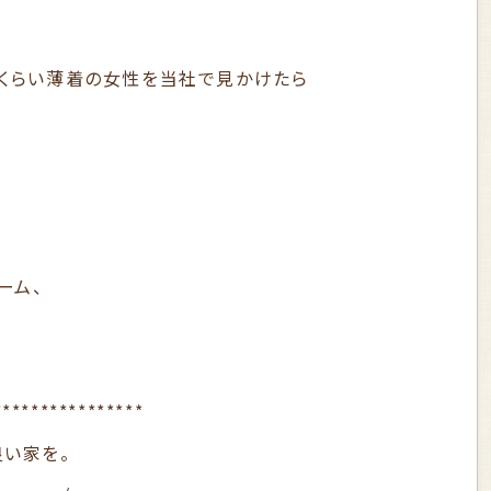
いくらい薄着の女性を当社で見かけたら
ーム、
****************
良い家を。