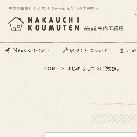
奈良で新築注文住宅・リフォームなら中内工務店へ
News
開催イベント
Blog
住んでる住まい見学会
HOME
>
家づくりの想い
動画コンテンツ
私たちがつくる家
家づくりの流れ
ZEH住宅
SDGsへの取り組み
資金のこと
安心サポート
はじめましてのご挨拶。
注文住宅「Orig
平屋住宅