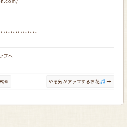
en.com/
****************
ップへ
式❁
やる気がアップするお花
→