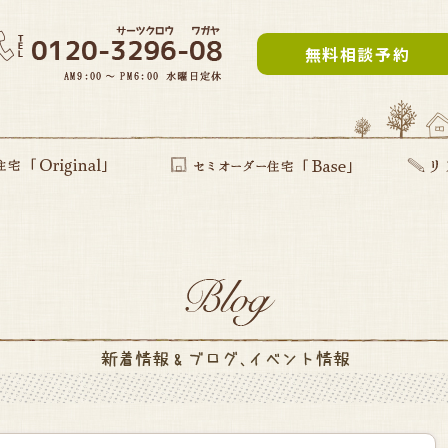
無料相談予約
inal」
提案型住宅
セミオーダー住宅Base
リフォー
建て替え
部分リフ
まるごと