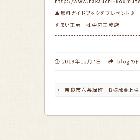
http://www.nakauchi-koumut
▲無料ガイドブックをプレゼント♪
すまい工房 ㈱中内工務店
*******************************
2019年12月7日
blog
のト
←
奈良市六条緑町 B様邸❁上棟