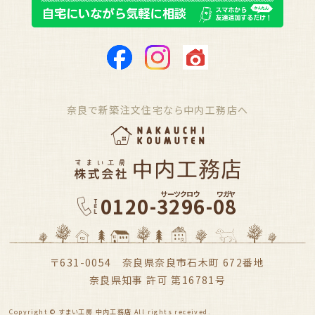
奈良で新築注文住宅なら中内工務店へ
サーツクロウ
ワガヤ
0120-3296-08
〒631-0054 奈良県奈良市石木町 672番地
奈良県知事 許可 第16781号
Copyright © すまい工房 中内工務店 All rights received.