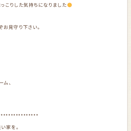
ほっこりした気持ちになりました
ぞお見守り下さい。
ーム、
。
****************
良い家を。