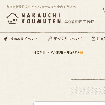
奈良で新築注文住宅・リフォームなら中内工務店へ
News
開催イベント
Blog
住んでる住まい見学会
HOME
>
家づくりの想い
動画コンテンツ
私たちがつくる家
家づくりの流れ
ZEH住宅
SDGsへの取り組み
資金のこと
安心サポート
Ｗ様邸＊地鎮祭
注文住宅「Orig
平屋住宅