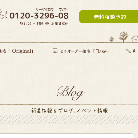
無料相談予約
inal」
提案型住宅
セミオーダー住宅Base
リフォー
建て替え
部分リフ
まるごと