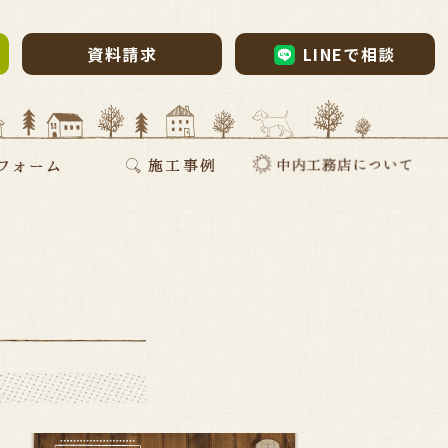
資料請求
LINEで相談
ム・リノベーション
・リノベ
ォーム
断熱リフォーム
新築施工事例
リフォーム施工事例
お家づくりインタビュー
会社案内
採用情報