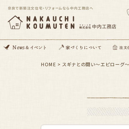
奈良で新築注文住宅・リフォームなら中内工務店へ
News
開催イベント
Blog
住んでる住まい見学会
HOME
>
家づくりの想い
動画コンテンツ
私たちがつくる家
家づくりの流れ
ZEH住宅
SDGsへの取り組み
資金のこと
安心サポート
スギナとの闘い～エピローグ
注文住宅「Orig
平屋住宅