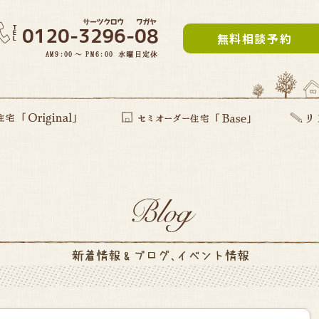
無料相談予約
～
inal」
提案型住宅
セミオーダー住宅Base
リフォー
建て替え
部分リフ
まるごと