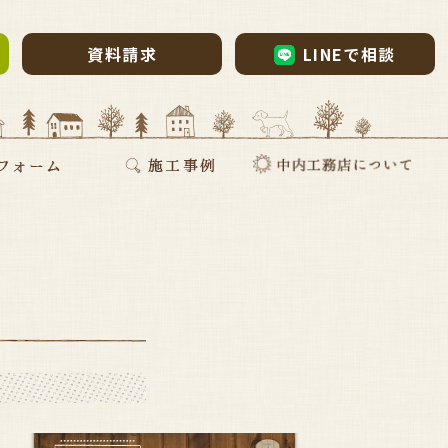
資料請求
LINEで相談
ム・リノベーション
・リノベ
ォーム
断熱リフォーム
新築施工事例
リフォーム施工事例
お家づくりインタビュー
会社案内
採用情報