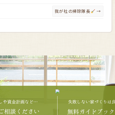
我が社の掃除隊長
→