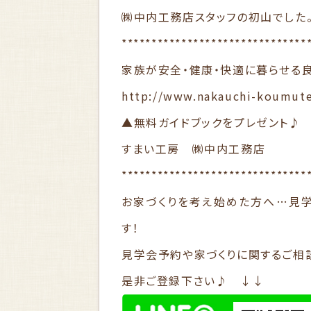
㈱中内工務店スタッフの初山でした
*******************************
家族が安全・健康・快適に暮らせる
http://www.nakauchi-koumut
▲無料ガイドブックをプレゼント♪
すまい工房 ㈱中内工務店
*******************************
お家づくりを考え始めた方へ…見
す！
見学会予約や家づくりに関するご相談
是非ご登録下さい♪ ↓↓