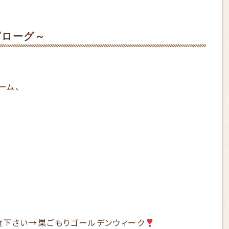
ピローグ～
ーム、
覧下さい→
巣ごもりゴールデンウィーク