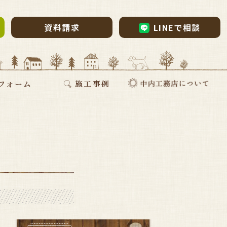
資料請求
LINEで相談
ム・リノベーション
・リノベ
ォーム
断熱リフォーム
新築施工事例
リフォーム施工事例
お家づくりインタビュー
会社案内
採用情報