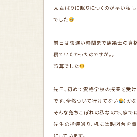
太君ばりに眠りにつくのが早い私も
でした
前日は夜遅い時間まで建築士の資格
寝ていたかったのですが。。
誤算でした
先日、初めて資格学校の授業を受け
です、全然ついて行けてない
）か
そんな落ちこぼれの私なので、家で
先生の指導通り、机には製図台を置
にしています。