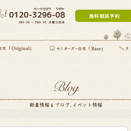
無料相談予約
inal」
提案型住宅
セミオーダー住宅Base
リフォー
建て替え
部分リフ
まるごと