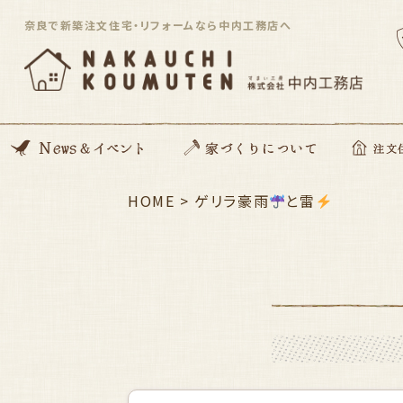
奈良で新築注文住宅・リフォームなら中内工務店へ
News
開催イベント
Blog
住んでる住まい見学会
HOME
>
家づくりの想い
動画コンテンツ
私たちがつくる家
家づくりの流れ
ZEH住宅
SDGsへの取り組み
資金のこと
安心サポート
ゲリラ豪雨
と雷
注文住宅「Orig
平屋住宅