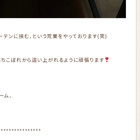
ーテンに挟む、という荒業をやっております(笑)
落ちこぼれから這い上がれるように頑張ります
ーム、
。
****************