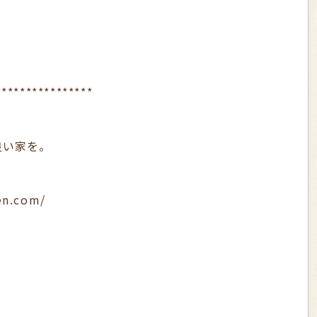
。
****************
良い家を。
en.com/