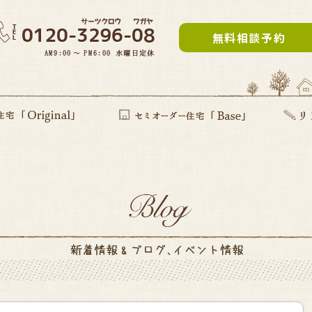
無料相談予約
inal」
提案型住宅
セミオーダー住宅Base
リフォー
建て替え
部分リフ
まるごと