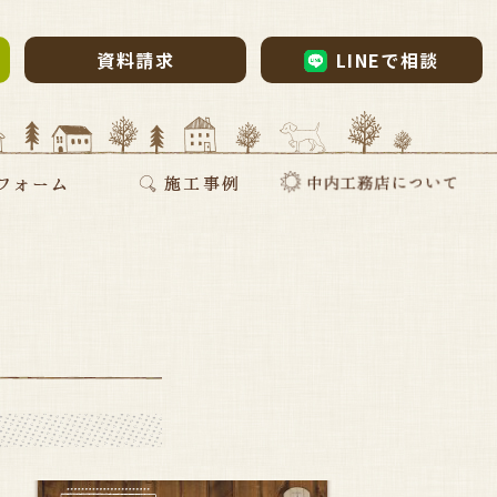
資料請求
LINEで相談
ム・リノベーション
・リノベ
ォーム
断熱リフォーム
新築施工事例
リフォーム施工事例
お家づくりインタビュー
会社案内
採用情報