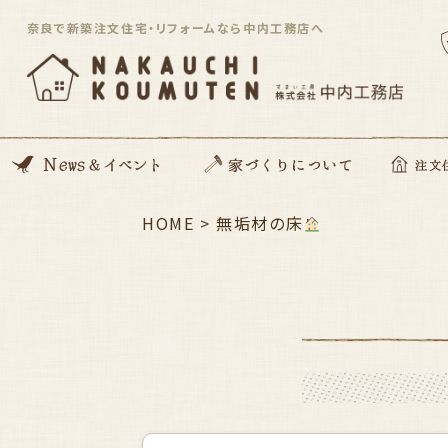
奈良で新築注文住宅・リフォームなら中内工務店へ
News
開催イベント
Blog
住んでる住まい見学会
HOME
>
家づくりの想い
動画コンテンツ
私たちがつくる家
家づくりの流れ
ZEH住宅
SDGsへの取り組み
資金のこと
安心サポート
無垢材の床
注文住宅「Orig
平屋住宅