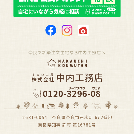
奈良で新築注文住宅なら中内工務店へ
サーツクロウ
ワガヤ
0120-3296-08
〒631-0054 奈良県奈良市石木町 672番地
奈良県知事 許可 第16781号