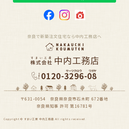
奈良で新築注文住宅なら中内工務店へ
サーツクロウ
ワガヤ
0120-3296-08
〒631-0054 奈良県奈良市石木町 672番地
奈良県知事 許可 第16781号
Copyright © すまい工房 中内工務店 All rights received.