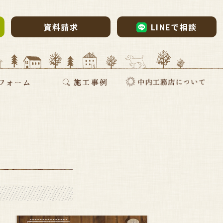
資料請求
LINEで相談
ム・リノベーション
・リノベ
ォーム
断熱リフォーム
新築施工事例
リフォーム施工事例
お家づくりインタビュー
会社案内
採用情報