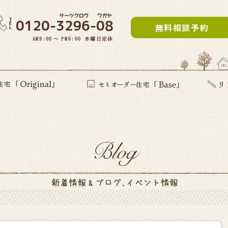
無料相談予約
inal」
提案型住宅
セミオーダー住宅Base
リフォー
建て替え
部分リフ
まるごと