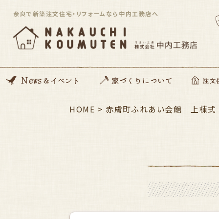
奈良で新築注文住宅・リフォームなら中内工務店へ
News
開催イベント
Blog
住んでる住まい見学会
HOME
>
家づくりの想い
動画コンテンツ
私たちがつくる家
家づくりの流れ
ZEH住宅
SDGsへの取り組み
資金のこと
安心サポート
赤膚町ふれあい会館 上棟式
注文住宅「Orig
平屋住宅