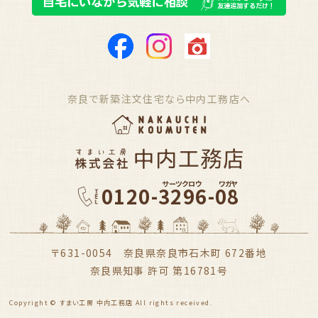
奈良で新築注文住宅なら中内工務店へ
サーツクロウ
ワガヤ
0120-3296-08
〒631-0054 奈良県奈良市石木町 672番地
奈良県知事 許可 第16781号
Copyright © すまい工房 中内工務店 All rights received.