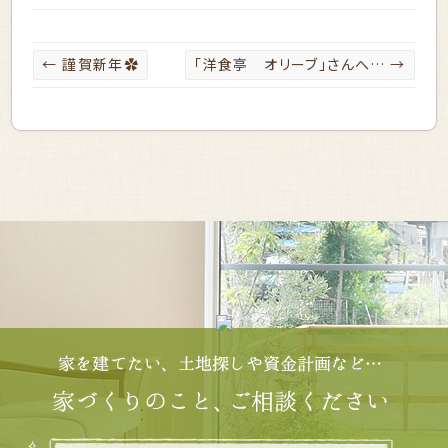
←
謹賀新年✿
「洋食亭 オリーブ」さんへ…
→