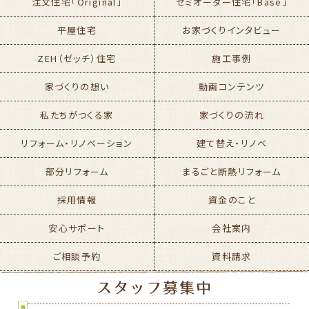
注文住宅「Original」
セミオーダー住宅「Base」
平屋住宅
お家づくりインタビュー
ZEH（ゼッチ）住宅
施工事例
家づくりの想い
動画コンテンツ
私たちがつくる家
家づくりの流れ
リフォーム・リノベーション
建て替え・リノベ
部分リフォーム
まるごと断熱リフォーム
採用情報
資金のこと
安心サポート
会社案内
ご相談予約
資料請求