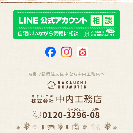
奈良で新築注文住宅なら中内工務店へ
サーツクロウ
ワガヤ
0120-3296-08