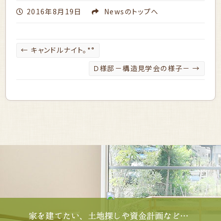
2016年8月19日
News
のトップへ
←
キャンドルナイト。*°
Ｄ様邸－構造見学会の様子－
→