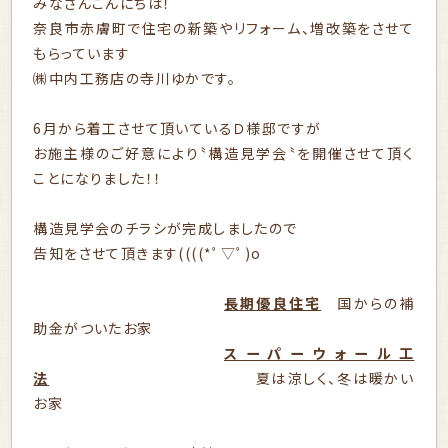
みなさんこんにちは！
奈良市赤膚町で住宅の新築やリフォーム、増改築をさせて
もらっています
㈱中内工務店の寺川ゆかです。
6月から着工させて頂いているＤ様邸ですが
お施主様のご好意により〝構造見学会〝を開催させて頂く
ことになりました！！
構造見学会のチラシが完成しましたので
告知をさせて頂きます((((*ﾟ▽ﾟ)o
長期優良住宅
国からの補
助金がついたお家
スーパーウォール工
法
夏は涼しく、冬は暖かい
お家