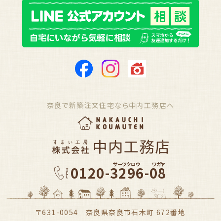
奈良で新築注文住宅なら中内工務店へ
サーツクロウ
ワガヤ
0120-3296-08
〒631-0054 奈良県奈良市石木町 672番地