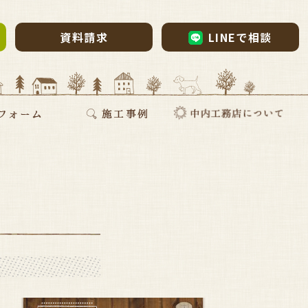
資料請求
LINEで相談
ム・リノベーション
・リノベ
ォーム
断熱リフォーム
新築施工事例
リフォーム施工事例
お家づくりインタビュー
会社案内
採用情報