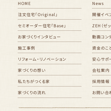
HOME
News
注文住宅「Original」
開催イベ
セミオーダー住宅「Base」
ZEH（ゼ
お家づくりインタビュー
動画コン
施工事例
資金のこ
リフォーム・リノベーション
安心サポ
家づくりの想い
会社案内
私たちがつくる家
採用情報
家づくりの流れ
お問い合