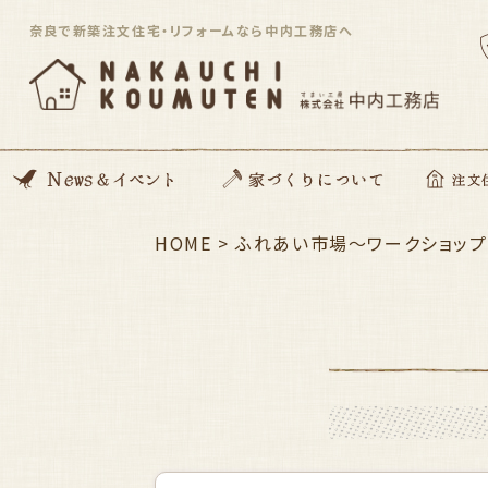
奈良で新築注文住宅・リフォームなら中内工務店へ
News
開催イベント
Blog
住んでる住まい見学会
HOME
>
家づくりの想い
動画コンテンツ
私たちがつくる家
家づくりの流れ
ZEH住宅
SDGsへの取り組み
資金のこと
安心サポート
ふれあい市場～ワークショップ
注文住宅「Orig
平屋住宅