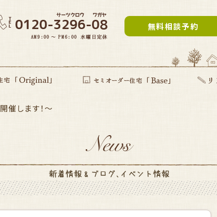
無料相談予約
開催します！～
inal」
提案型住宅
セミオーダー住宅Base
リフォー
建て替え
部分リフ
まるごと