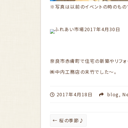
※写真は以前のイベントの時のもの
奈良市赤膚町で住宅の新築やリフォ
㈱中内工務店の末竹でした～。
2017年4月18日
blog
,
N
←
桜の季節♪