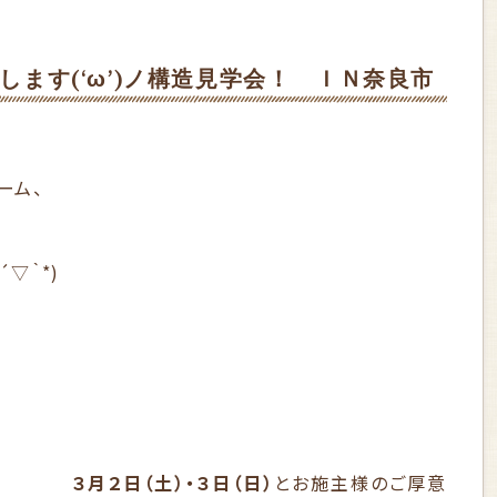
開催します(‘ω’)ノ構造見学会！ ＩＮ奈良市
ーム、
▽｀*)
３月２日（土）・３日（日）
とお施主様のご厚意