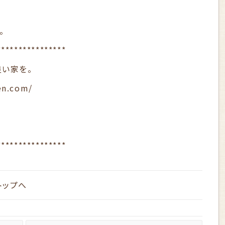
。
****************
良い家を。
en.com/
****************
トップへ