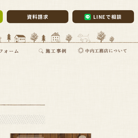
資料請求
LINEで相談
ム・リノベーション
・リノベ
ォーム
断熱リフォーム
新築施工事例
リフォーム施工事例
お家づくりインタビュー
会社案内
採用情報