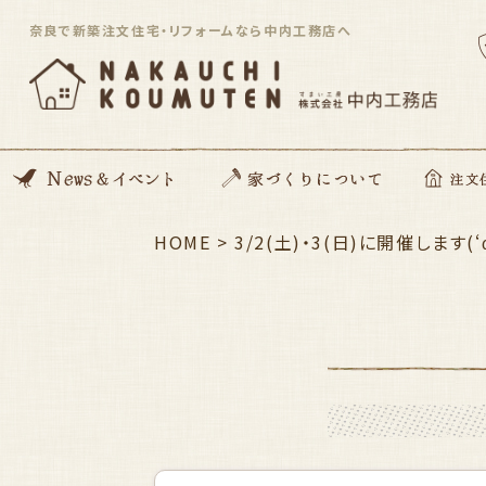
奈良で新築注文住宅・リフォームなら中内工務店へ
News
開催イベント
Blog
住んでる住まい見学会
HOME
>
家づくりの想い
動画コンテンツ
私たちがつくる家
家づくりの流れ
ZEH住宅
SDGsへの取り組み
資金のこと
安心サポート
3/2(土)・3(日)に開催します
注文住宅「Orig
平屋住宅