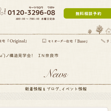
無料相談予約
(‘ω’)ノ構造見学会！ ＩＮ奈良市
inal」
提案型住宅
セミオーダー住宅Base
リフォー
建て替え
部分リフ
まるごと