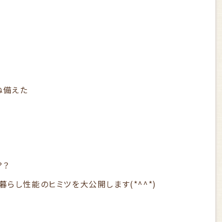
ね備えた
。
？？
らし性能のヒミツを大公開します(*^^*)