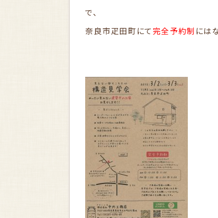
で、
奈良市疋田町にて
完全予約制
には