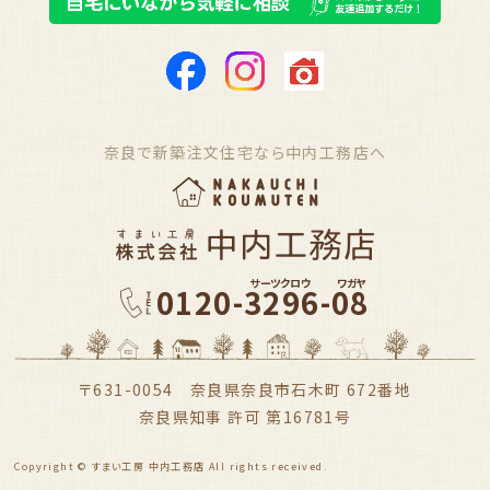
奈良で新築注文住宅なら中内工務店へ
サーツクロウ
ワガヤ
0120-3296-08
〒631-0054 奈良県奈良市石木町 672番地
奈良県知事 許可 第16781号
Copyright © すまい工房 中内工務店 All rights received.