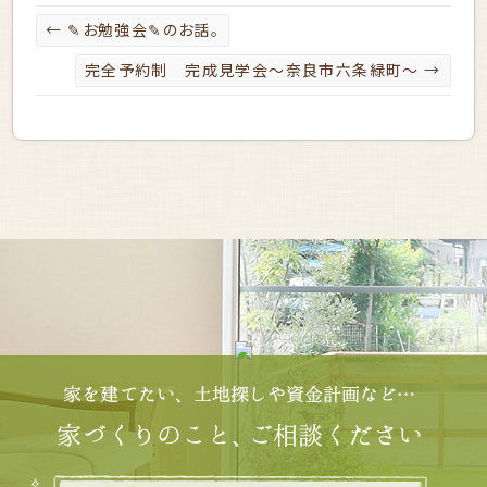
←
✎お勉強会✎のお話。
完全予約制 完成見学会～奈良市六条緑町～
→