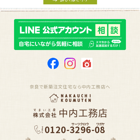
奈良で新築注文住宅なら中内工務店へ
サーツクロウ
ワガヤ
0120-3296-08