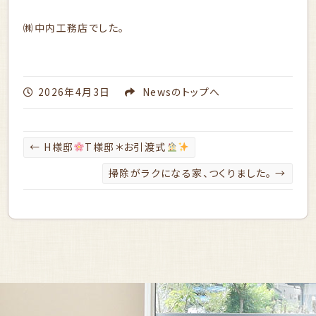
㈱中内工務店でした。
2026年4月3日
News
のトップへ
←
H様邸
T様邸＊お引渡式
掃除がラクになる家、つくりました。
→