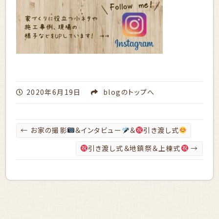
2020年6月19日
blog
のトップへ
←
お家の撮影
＆インタビュー
＆
引き渡し式
引き渡し式＆地鎮祭＆上棟式
→