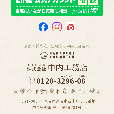
奈良で新築注文住宅なら中内工務店へ
サーツクロウ
ワガヤ
0120-3296-08
〒631-0054 奈良県奈良市石木町 672番地
奈良県知事 許可 第16781号