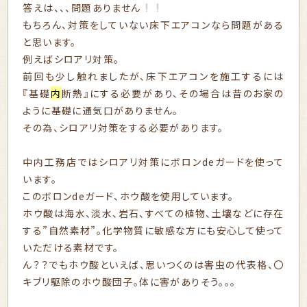
答えは、、、問題ありません
もちろん、対策をしていない床下エアコンなら問題がある
と思います。
例えばシロアリ対策。
前回も少し触れましたが、床下エアコンを施工するには
『基礎
内
断熱』にする必要があり、その場合は昔のお家の
ように基礎に通気口がありません。
その為、シロアリ対策をする必要があります。
中内工務店ではシロアリ対策にボロンdeガードを使って
います。
このボロンdeガード、ホウ酸を使用しています。
ホウ酸は海水、淡水、岩石、すべての植物、土壤などに存在
する”自然素材”。化学物質に敏感な方にも安心して使って
いただける素材です。
ん？？でもホウ酸といえば、思いつくのは害虫の代表格、〇
キブリ駆除のホウ酸団子。体に害がありそう。。。