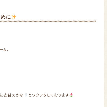
ために
ーム、
様に衣替えかな
とワクワクしております