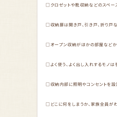
□クロゼットや靴収納などのスペー
□収納扉は開き戸、引き戸、折り戸
□オープン収納がほかの部屋などか
□よく使う、よく出し入れするモノは
□収納内部に照明やコンセントを設
□どこに何をしまうか、家族全員が