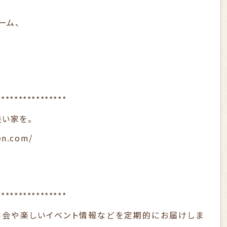
ーム、
****************
良い家を。
en.com/
****************
学会や楽しいイベント情報などを定期的にお届けしま