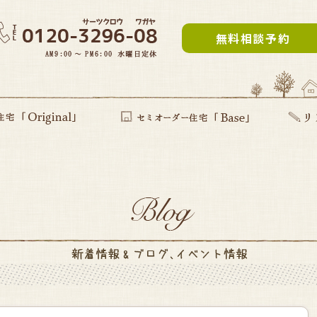
無料相談予約
inal」
提案型住宅
セミオーダー住宅Base
リフォー
建て替え
部分リフ
まるごと