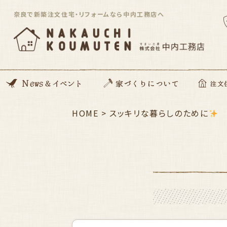
奈良で新築注文住宅・リフォームなら中内工務店へ
News
開催イベント
Blog
住んでる住まい見学会
HOME
>
家づくりの想い
動画コンテンツ
私たちがつくる家
家づくりの流れ
ZEH住宅
SDGsへの取り組み
資金のこと
安心サポート
スッキリな暮らしのために
注文住宅「Orig
平屋住宅