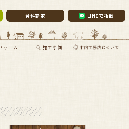
資料請求
LINEで相談
ム・リノベーション
・リノベ
ォーム
断熱リフォーム
新築施工事例
リフォーム施工事例
お家づくりインタビュー
会社案内
採用情報