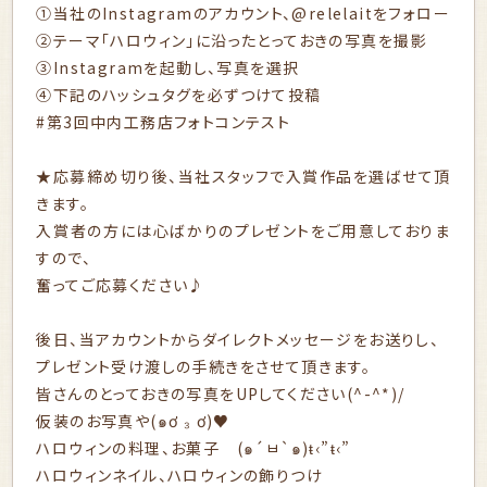
①当社のInstagramのアカウント、@relelaitをフォロー
②テーマ「ハロウィン」に沿ったとっておきの写真を撮影
③Instagramを起動し、写真を選択
④下記のハッシュタグを必ずつけて投稿
#第3回中内工務店フォトコンテスト
★応募締め切り後、当社スタッフで入賞作品を選ばせて頂
きます。
入賞者の方には心ばかりのプレゼントをご用意しておりま
すので、
奮ってご応募ください♪
後日、当アカウントからダイレクトメッセージをお送りし、
プレゼント受け渡しの手続きをさせて頂きます。
皆さんのとっておきの写真をUPしてください(^-^*)/
仮装のお写真や(๑ơ ₃ ơ)♥
ハロウィンの料理、お菓子 (๑´ㅂ`๑)ŧ‹”ŧ‹”
ハロウィンネイル、ハロウィンの飾りつけ