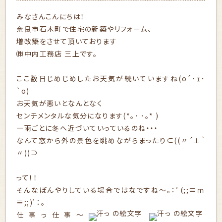
みなさんこんにちは！
奈良市石木町で住宅の新築やリフォーム、
増改築をさせて頂いております
㈱中内工務店 三上です。
ここ数日じめじめしたお天気が続いていますね(o´･ｪ･
`o)
お天気が悪いとなんとなく
センチメンタルな気分になります(*｡･ ･｡* )
一雨ごとに冬へ近づいていっているのね・・・
なんて窓から外の景色を眺めながらまったり⊂((〃´⊥｀
〃))⊃
って！！
そんなぼんやりしている場合ではなですね～｡：ﾟ(;;≡ｍ
≡;;)ﾟ：｡
仕事っ仕事～