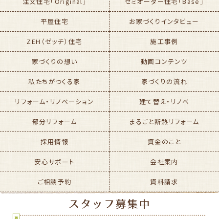
注文住宅「Original」
セミオーダー住宅「Base」
平屋住宅
お家づくりインタビュー
ZEH（ゼッチ）住宅
施工事例
家づくりの想い
動画コンテンツ
私たちがつくる家
家づくりの流れ
リフォーム・リノベーション
建て替え・リノベ
部分リフォーム
まるごと断熱リフォーム
採用情報
資金のこと
安心サポート
会社案内
ご相談予約
資料請求