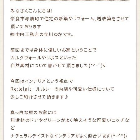
みなさんこんにちは！
奈良市赤膚町で住宅の新築やリフォーム、増改築をさせて
頂いております
㈱中内工務店の寺川ゆかです。
前回までは身体に優しいお家ということで
カルクウォール
や
リボス
といった
自然素材について書かせて頂きました(*^-ﾟ)v
今回はインテリアという視点で
Re:lelait‐ルルレ‐の内装や可愛い仕様について
少しご紹介させて頂きます♪
真っ白な壁のお家には
無垢材のドアやグリーンがよく映えそうな可愛いニッチな
ど
ナチュラルテイストなインテリアがよく似合います(^-^*)/