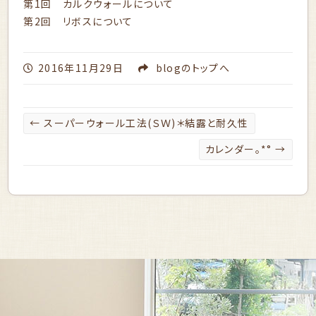
第1回
カルクウォール
について
第2回
リボス
について
2016年11月29日
blog
のトップへ
←
スーパーウォール工法(ＳＷ)＊結露と耐久性
カレンダー。*°
→