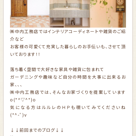
㈱中内工務店ではインテリアコーディネートや雑貨のご紹
介など
お客様の可愛くて充実した暮らしのお手伝いも、させて頂
いております！！
落ち着く空間で大好きな家具や雑貨に包まれて
ガーデニングや趣味など自分の時間を大事に出来るお
家、、、
㈱中内工務店では、そんなお家づくりを提案しています
o(*^▽^*)o
気になる方は
ルルレのＨＰ
も覗いてみてくださいね
(*^-ﾟ)v
↓↓前回までのブログ↓↓