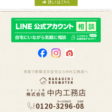
奈良で新築注文住宅なら中内工務店へ
サーツクロウ
ワガヤ
0120-3296-08